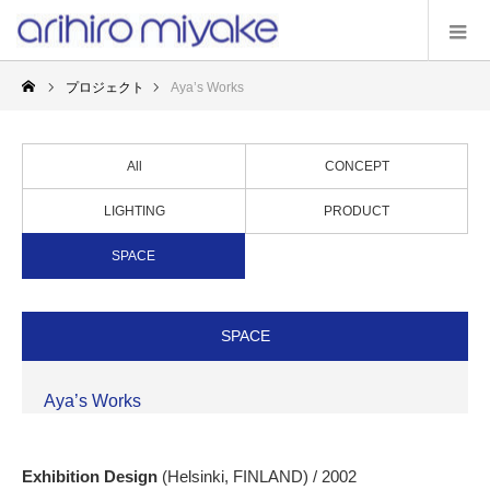
プロジェクト
Aya’s Works
All
CONCEPT
LIGHTING
PRODUCT
SPACE
SPACE
Aya’s Works
Exhibition Design
(Helsinki, FINLAND) / 2002